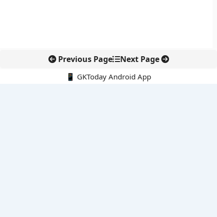
Previous Page
Next Page
📱 GKToday Android App
🔍
नवीनतम पोस्ट्स
कोलंबिया में नई राजनीतिक दिशा, अबेलार्दो दे ला एस्प्रिएला ने संभाली कमान
सीमावर्ती इलाकों में नवीकरणीय परियोजनाओं पर नई सुरक्षा सख्ती
आईआईटी दिल्ली में एआई-संचालित सुपरकंप्यूटिंग सुविधा से शोध को नई गति
बेंगलुरु HAL एयरपोर्ट पर हेलीकॉप्टर लैंडिंग में सैटेलाइट-आधारित नई छलांग
भारत के निजी अंतरिक्ष क्षेत्र में 800 kN इंजन से नई छलांग