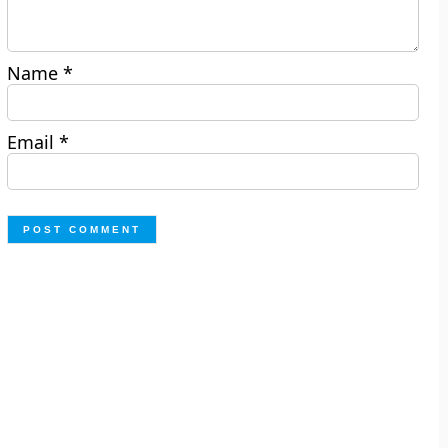
Name
*
Email
*