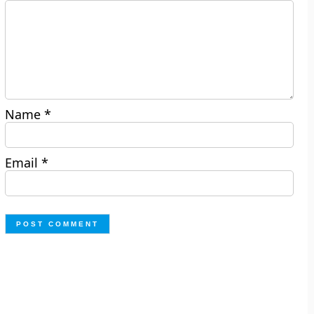
Name
*
Email
*