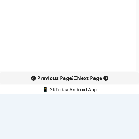
Previous Page
Next Page
📱 GKToday Android App
🔍
नवीनतम पोस्ट्स
पुडुचेरी पुलिस को राष्ट्रपति का कलर, सेवा और अनुशासन की बड़ी पहचान
ऑस्ट्रेलिया-यूएस सैन्य अभ्यास टैलिस्मन सेबर 2027 होगा अब तक का सबसे