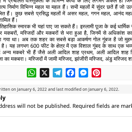
ें प्रचलित वास्तुकला के विभिन्न कार्यों के लिए लगभग अकेले ही जिम्म
त्य निर्माण विभिन्न महल या महल हैं। सभी महलों में सुंदर छतें हैं जो उ
भित हैं। कुछ सबसे प्रसिद्ध महलों में असर महल, गगन महल, आनंद मह
ामिल हैं।
तिहासिक स्मारक भी यहां पाए जा सकते हैं। इस्लामी पूजा के कई धार्मिक 
र मकबरों, मस्जिदों और मकबरों से भरा हुआ है, जिनमें से अधिकांश का न
किया गया था। अब तक शहर का सबसे बड़ा आकर्षण गोल गुंबज है जो मुह
ा है। यह लगभग 600 फीट के क्षेत्र में एक विशाल गुंबद के साथ एक भव
अन्य मकबरे भी हैं जैसे अली आदिल शाह प्रथम, अली आदिल शाह द्वि
ा का मकबरा। मस्जिदों में जामी मस्जिद, झांजीरी मस्जिद, अंडु मस्जिद श
WhatsApp
X
Telegram
Facebook
Messenger
Pinterest
ritten on
January 6, 2022
and last modified on
January 6, 2022
.
ly
ddress will not be published.
Required fields are ma