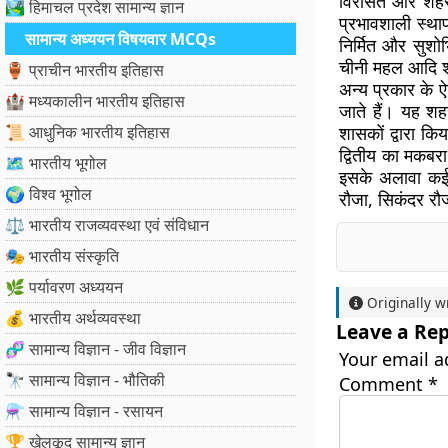
विरासत और शहर म
🏞️ हिमाचल प्रदेश सामान्य ज्ञान
प्रभावशाली स्थाप
सामान्य अध्ययन विषयवार MCQs
निर्मित और सुशो
चीनी महल आदि श
🏺 प्राचीन भारतीय इतिहास
अन्य प्रकार के ऐ
🏰 मध्यकालीन भारतीय इतिहास
जाते हैं। यह शह
📜 आधुनिक भारतीय इतिहास
शासकों द्वारा 
द्वितीय का मकबर
🗺️ भारतीय भूगोल
इसके अलावा कई 
🌍 विश्व भूगोल
रौजा, सिकंदर रौज
⚖️ भारतीय राजव्यवस्था एवं संविधान
🎭 भारतीय संस्कृति
🌿 पर्यावरण अध्ययन
Originally w
💰 भारतीय अर्थव्यवस्था
Leave a Rep
🧬 सामान्य विज्ञान - जीव विज्ञान
Your email a
🔭 सामान्य विज्ञान - भौतिकी
Comment
*
⚗️ सामान्य विज्ञान - रसायन
🏆 खेलकूद सामान्य ज्ञान