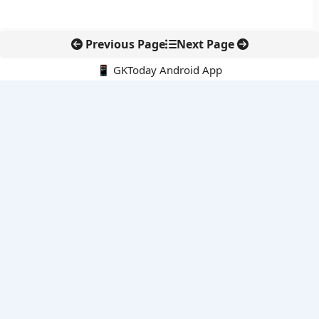
Previous Page
Next Page
📱 GKToday Android App
🔍
नवीनतम पोस्ट्स
लोकसभा से कर कानून संशोधन विधेयक पारित, डिजिटल भुगतान और
इलेक्ट्रॉनिक्स निवेश को राहत
आईआईटी बॉम्बे के प्रो. कार्तिकेयन लंका को NASI युवा वैज्ञानिक सम्मान
तेलंगाना में नए राशन कार्ड वितरण से बढ़ेगी खाद्य सुरक्षा पहुंच
नई दिल्ली में राइस ट्रेड का बड़ा वैश्विक मंच, BIRC 2026 पर दुनिया की
नजर
KKR की मेडिकवर इंडिया में बड़ी एंट्री, अस्पताल कारोबार पर दांव