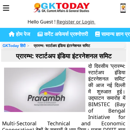
Hello Guest !
Register or Login
होम पेज
करेंट अफेयर्स प्रश्नोत्तरी
सामान्य ज्ञान प्रश
GKToday हिंदी
प्रारम्भ: स्टार्टअप इंडिया इंटरनेशनल समिट
प्रारम्भ: स्टार्टअप इंडिया इंटरनेशनल समिट
दो दिवसीय ‘प्रारम्भ:
स्टार्टअप इंडिया
इंटरनेशनल समिट’
की आज नई दिल्ली
में शुरुआत हुई।
उद्घाटन समारोह में
BIMSTEC (Bay
of Bengal
Initiative for
Multi-Sectoral Technical and Economic
Cooperation) देशों के सदस्यों ने भाग लिया। घटना DPIIT द्वारा