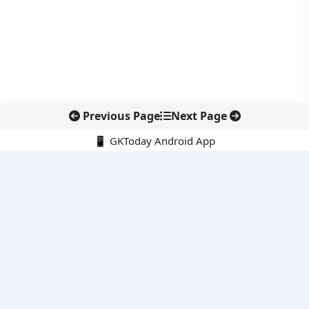
Previous Page
Next Page
📱 GKToday Android App
🔍
नवीनतम पोस्ट्स
स्कूल शिक्षा गुणवत्ता में पंजाब की छलांग, नीतिगत सुधारों का असर दिखा
रेल फ्रेट में बड़ा बदलाव: कंटेनर ट्रेन ऑपरेटरों के लिए एकल अखिल भारतीय
लाइसेंस
गगनयान ने मानव अंतरिक्ष उड़ान की तैयारी में अहम पड़ाव पार किया
वायनाड में लगेगा एक्स-बैंड डॉप्लर रडार, बारिश और भूस्खलन निगरानी होगी