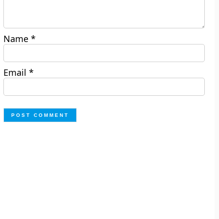
Name
*
Email
*