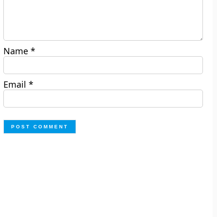
Name
*
Email
*