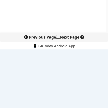
Previous Page
Next Page
📱 GKToday Android App
🔍
नवीनतम पोस्ट्स
कोलंबिया में नई राजनीतिक दिशा, अबेलार्दो दे ला एस्प्रिएला ने संभाली कमान
सीमावर्ती इलाकों में नवीकरणीय परियोजनाओं पर नई सुरक्षा सख्ती
आईआईटी दिल्ली में एआई-संचालित सुपरकंप्यूटिंग सुविधा से शोध को नई गति
बेंगलुरु HAL एयरपोर्ट पर हेलीकॉप्टर लैंडिंग में सैटेलाइट-आधारित नई छलांग
भारत के निजी अंतरिक्ष क्षेत्र में 800 kN इंजन से नई छलांग