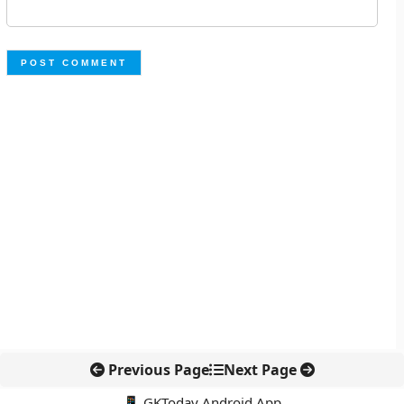
Previous Page
Next Page
📱 GKToday Android App