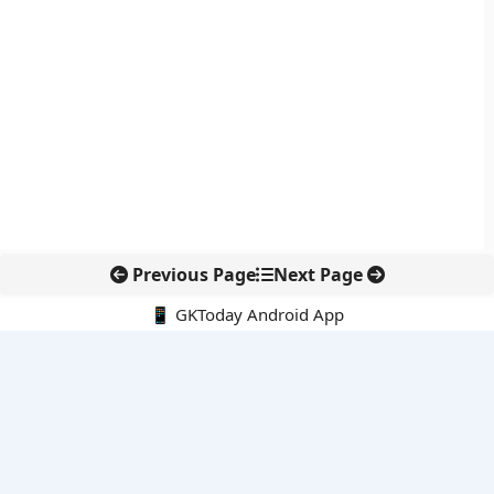
Previous Page
Next Page
📱 GKToday Android App
🔍
नवीनतम पोस्ट्स
तुम्मिडिहट्टी बैराज पर तेलंगाना की नई पहल, सिंचाई विवाद फिर चर्चा में
केंद्र में शीर्ष नौकरशाही नेतृत्व को एक साल का विस्तार