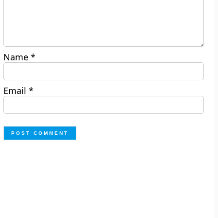
Name
*
Email
*