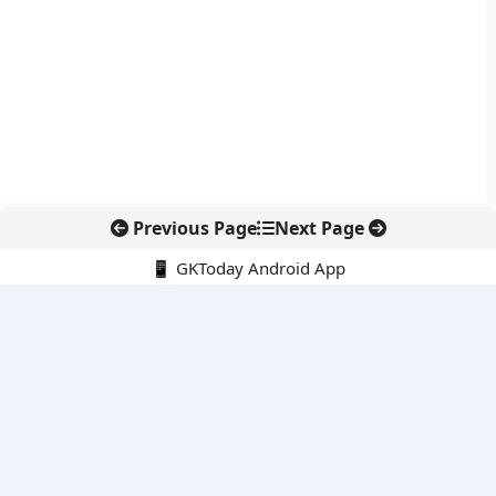
Previous Page
Next Page
📱 GKToday Android App
🔍
नवीनतम पोस्ट्स
हिरोशिमा की 81वीं बरसी: परमाणु हथियारों के खिलाफ फिर उठा शांति का
संदेश
विशाखापत्तनम क्षेत्र को निवेश हब बनाने की आंध्र प्रदेश की बड़ी योजना
अलाबोई रण स्मृति दिवस ने फिर याद दिलाया अहोम वीरों का बलिदान