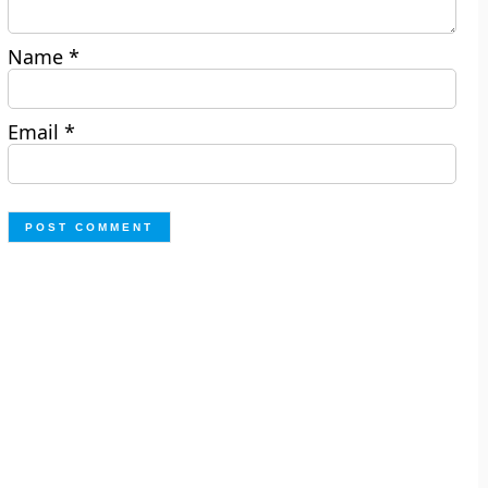
Name
*
Email
*