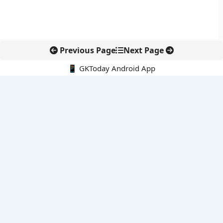
Previous Page
Next Page
📱 GKToday Android App
🔍
नवीनतम पोस्ट्स
DGFT ने EODC प्रक्रिया को बनाया पेपरलेस, निर्यातकों को राहत
केरल का नाम बदलकर ‘केरलम’ करने की पहल संसद तक पहुंची
इंडोनेशिया के माउंट ब्रोमो में जंगल की आग से पर्यटन और पर्यावरण पर संकट
जिनेवा में भारत की सांस्कृतिक कूटनीति का नया प्रतीक
तमिलनाडु में सरकारी आयोजनों की शुरुआत अब ‘तमिल ताई वाज़्थु’ से