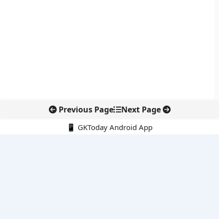
Previous Page
Next Page
📱 GKToday Android App
🔍
नवीनतम पोस्ट्स
ऑनलाइन अवैध सामग्री हटाने की समय-सीमा 3 घंटे हुई
तमिलनाडु की ‘वेत्री वानमगल’ योजना से महिला किसानों को ड्रोन तकनीक
का सहारा