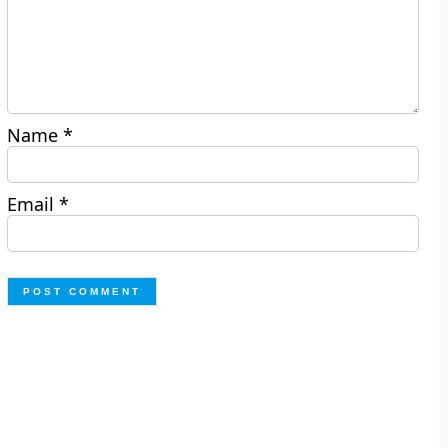
Name
*
Email
*