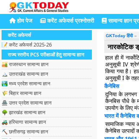
होम पेज
करेंट अफेयर्स प्रश्नोत्तरी
सामान्य ज्ञान प्रश
करेंट अफेयर्स
GKToday हिंदी
📝 करेंट अफेयर्स 2025-26
नारकोटिक ड्र
राज्य स्तरीय PCS परीक्षाओं हेतु सामान्य ज्ञान
हाल ही में नार्
अनुसूची IV श्रे
🏜️ राजस्थान सामान्य ज्ञान
किया गया है। हा
🏔️ उत्तराखंड सामान्य ज्ञान
अनुसूची I के तह
🏞️ मध्य प्रदेश सामान्य ज्ञान
कैनेबिस
🌾 बिहार सामान्य ज्ञान
दुनिया के लगभग 
कैनबिस पौधे के म
🏯 उत्तर प्रदेश सामान्य ज्ञान
उपयोग के लिए मंज
🌳 झारखंड सामान्य ज्ञान
भारत में कैनेबिस
🚜 हरियाणा सामान्य ज्ञान
सामाजिक न्याय 
कैनेबिस उत्पादों
⛏️ छत्तीसगढ़ सामान्य ज्ञान
भारत और 1961 मे