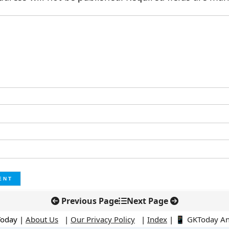
Previous Page
Next Page
Today |
About Us
|
Our Privacy Policy
|
Index
|
📱 GKToday A