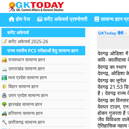
होम पेज
करेंट अफेयर्स प्रश्नोत्तरी
सामान्य ज्ञान प्रश
करेंट अफेयर्स
GKToday हिंदी
📝 करेंट अफेयर्स 2025-26
राज्य स्तरीय PCS परीक्षाओं हेतु सामान्य ज्ञान
देवगढ़ ओडिशा मे
कवि- कालीदासा क
🏜️ राजस्थान सामान्य ज्ञान
देवगढ़ का स्थान
🏔️ उत्तराखंड सामान्य ज्ञान
देवगढ़, ओडिशा के
🏞️ मध्य प्रदेश सामान्य ज्ञान
देवगढ़ का भूगोल
🌾 बिहार सामान्य ज्ञान
देवगढ़ 21.53 डि
है। देवगढ़ राज्य क
🏯 उत्तर प्रदेश सामान्य ज्ञान
देवगढ़ का विस्तार
🌳 झारखंड सामान्य ज्ञान
देवघर टाउन, एन.ए
होकर गुजरता है ज
🚜 हरियाणा सामान्य ज्ञान
जैव विविधता वाले
⛏️ छत्तीसगढ़ सामान्य ज्ञान
ऐतिहासिक महत्व 