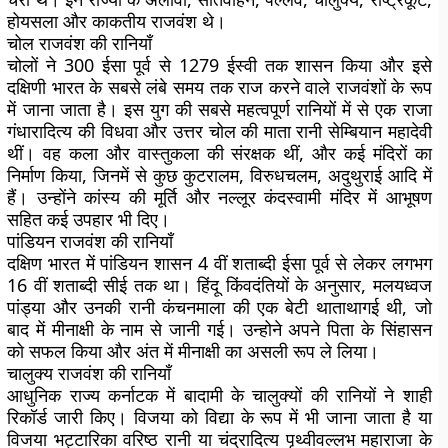
होयसला और काकतीय राजवंश थे।
चोल राजवंश की रानियाँ
चोलों ने 300 ईसा पूर्व से 1279 ईस्वी तक शासन किया और इसे
दक्षिणी भारत के सबसे लंबे समय तक राज करने वाले राजवंशों के रूप
में जाना जाता है। इस युग की सबसे महत्वपूर्ण रानियों में से एक राजा
गंधारादित्य की विधवा और उत्तर चोल की माता रानी सेम्बियान महादेवी
थीं। वह कला और वास्तुकला की संरक्षक थीं, और कई मंदिरों का
निर्माण किया, जिनमें से कुछ कुटरालम, विरुधचलम, अदुथुराई आदि में
हैं। उन्होंने कांस्य की मूर्ति और नल्लूर कंदस्वामी मंदिर में आभूषण
सहित कई उपहार भी दिए।
पांडियन राजवंश की रानियाँ
दक्षिण भारत में पांडियन शासन 4 वीं शताब्दी ईसा पूर्व से लेकर लगभग
16 वीं शताब्दी सीई तक था। हिंदू किंवदंतियों के अनुसार, मलयध्वज
पांड्या और उनकी रानी कंचनमाला की एक बेटी थाताथागई थी, जो
बाद में मीनाक्षी के नाम से जानी गई। उन्होने अपने पिता के सिंहासन
को सफल किया और अंत में मीनाक्षी का असली रूप ले लिया।
चालुक्य राजवंश की रानियाँ
आधुनिक राज्य कर्नाटक में बादामी के चालुक्यों की रानियों ने शाही
रिकॉर्ड जारी किए। विजया को विद्या के रूप में भी जाना जाता है या
विजया भट्टारिका वरिष्ठ रानी या चंद्रादित्य पृथ्वीवल्लभ महाराजा के