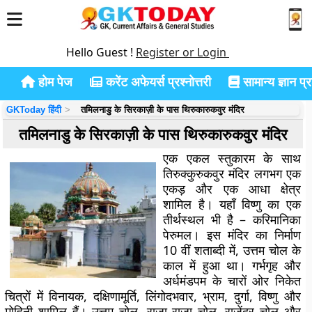
Hello Guest !
Register or Login
होम पेज
करेंट अफेयर्स प्रश्नोत्तरी
सामान्य ज्ञान प्रश
GKToday हिंदी
तमिलनाडु के सिरकाज़ी के पास थिरुकारुकवुर मंदिर
तमिलनाडु के सिरकाज़ी के पास थिरुकारुकवुर मंदिर
एक एकल स्तुकारम के साथ
तिरुक्कुरुकवुर मंदिर लगभग एक
एकड़ और एक आधा क्षेत्र
शामिल है। यहाँ विष्णु का एक
तीर्थस्थल भी है – करिमानिका
पेरुमल। इस मंदिर का निर्माण
10 वीं शताब्दी में, उत्तम चोल के
काल में हुआ था। गर्भगृह और
अर्धमंडपम के चारों ओर निकेत
चित्रों में विनायक, दक्षिणामूर्ति, लिंगोदभवार, भ्राम, दुर्गा, विष्णु और
मोहिनी शामिल हैं। उत्तम चोल, राजा राजा चोल, राजेंद्र चोल और