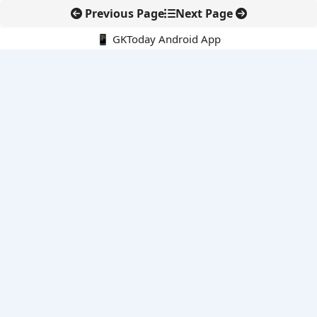
Previous Page
Next Page
📱 GKToday Android App
🔍
नवीनतम पोस्ट्स
ऑनलाइन अवैध सामग्री हटाने की समय-सीमा 3 घंटे हुई
तमिलनाडु की ‘वेत्री वानमगल’ योजना से महिला किसानों को ड्रोन तकनीक
का सहारा
लोकसभा से कर कानून संशोधन विधेयक पारित, डिजिटल भुगतान और
इलेक्ट्रॉनिक्स निवेश को राहत
आईआईटी बॉम्बे के प्रो. कार्तिकेयन लंका को NASI युवा वैज्ञानिक सम्मान
तेलंगाना में नए राशन कार्ड वितरण से बढ़ेगी खाद्य सुरक्षा पहुंच