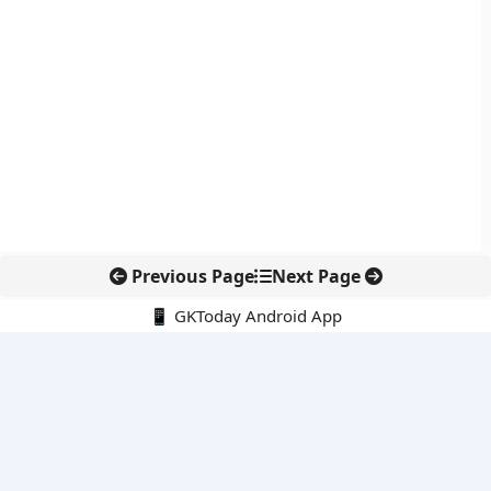
Previous Page
Next Page
📱 GKToday Android App
🔍
नवीनतम पोस्ट्स
स्कूल शिक्षा गुणवत्ता में पंजाब की छलांग, नीतिगत सुधारों का असर दिखा
रेल फ्रेट में बड़ा बदलाव: कंटेनर ट्रेन ऑपरेटरों के लिए एकल अखिल भारतीय