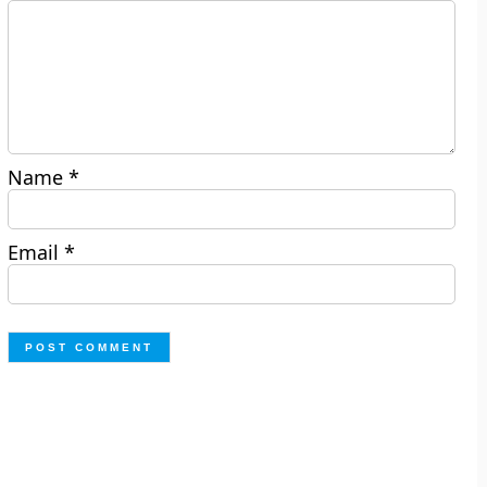
Name
*
Email
*