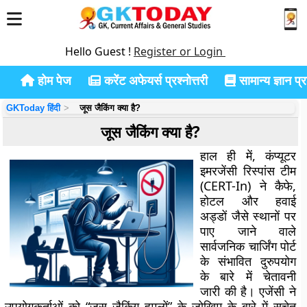
Hello Guest !
Register or Login
होम पेज
करेंट अफेयर्स प्रश्नोत्तरी
सामान्य ज्ञान प्रश
GKToday हिंदी
जूस जैकिंग क्या है?
जूस जैकिंग क्या है?
हाल ही में, कंप्यूटर
इमरजेंसी रिस्पांस टीम
(CERT-In) ने कैफे,
होटल और हवाई
अड्डों जैसे स्थानों पर
पाए जाने वाले
सार्वजनिक चार्जिंग पोर्ट
के संभावित दुरुपयोग
के बारे में चेतावनी
जारी की है। एजेंसी ने
उपयोगकर्ताओं को “जूस जैकिंग हमलों” के जोखिम के बारे में सचेत