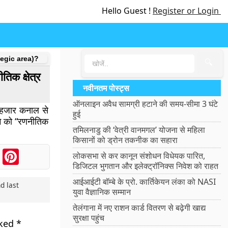
Hello Guest !
Register or Login
trategic area)?
🔍
तिक क्षेत्र
नवीनतम पोस्ट्स
ऑनलाइन अवैध सामग्री हटाने की समय-सीमा 3 घंटे
क हजार कनाल से
हुई
ूमि को “रणनीतिक
तमिलनाडु की ‘वेत्री वानमगल’ योजना से महिला
किसानों को ड्रोन तकनीक का सहारा
ook
Messenger
Pinterest
लोकसभा से कर कानून संशोधन विधेयक पारित,
डिजिटल भुगतान और इलेक्ट्रॉनिक्स निवेश को राहत
आईआईटी बॉम्बे के प्रो. कार्तिकेयन लंका को NASI
d last
युवा वैज्ञानिक सम्मान
तेलंगाना में नए राशन कार्ड वितरण से बढ़ेगी खाद्य
सुरक्षा पहुंच
rked
*