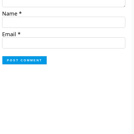
Name
*
Email
*