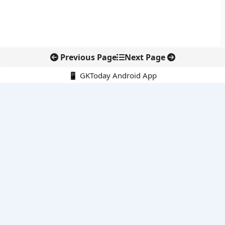
Previous Page
Next Page
📱 GKToday Android App
🔍
नवीनतम पोस्ट्स
बोलेंग बनेगा एशियाई राफ्टिंग का नया केंद्र
हिरोशिमा की 81वीं बरसी: परमाणु हथियारों के खिलाफ फिर उठा शांति का
संदेश
विशाखापत्तनम क्षेत्र को निवेश हब बनाने की आंध्र प्रदेश की बड़ी योजना
अलाबोई रण स्मृति दिवस ने फिर याद दिलाया अहोम वीरों का बलिदान
एयर इंडिया की कमान अब टेवोल्डे गेब्रेमारियम के हाथ