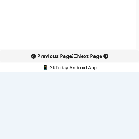
Previous Page
Next Page
📱 GKToday Android App
🔍
नवीनतम पोस्ट्स
कोलंबिया में नई राजनीतिक दिशा, अबेलार्दो दे ला एस्प्रिएला ने संभाली कमान
सीमावर्ती इलाकों में नवीकरणीय परियोजनाओं पर नई सुरक्षा सख्ती
आईआईटी दिल्ली में एआई-संचालित सुपरकंप्यूटिंग सुविधा से शोध को नई गति
बेंगलुरु HAL एयरपोर्ट पर हेलीकॉप्टर लैंडिंग में सैटेलाइट-आधारित नई छलांग