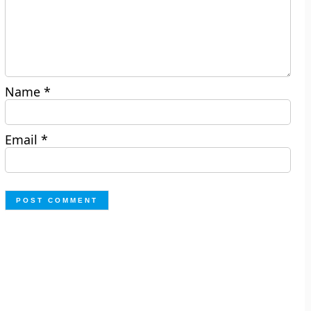
Name
*
Email
*