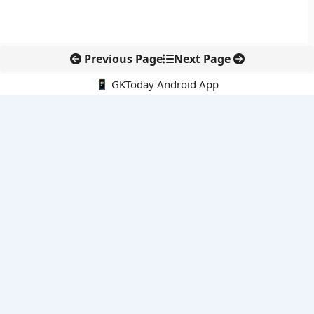
Previous Page
Next Page
📱 GKToday Android App
🔍
नवीनतम पोस्ट्स
ऑनलाइन अवैध सामग्री हटाने की समय-सीमा 3 घंटे हुई
तमिलनाडु की ‘वेत्री वानमगल’ योजना से महिला किसानों को ड्रोन तकनीक
का सहारा
लोकसभा से कर कानून संशोधन विधेयक पारित, डिजिटल भुगतान और
इलेक्ट्रॉनिक्स निवेश को राहत
आईआईटी बॉम्बे के प्रो. कार्तिकेयन लंका को NASI युवा वैज्ञानिक सम्मान
तेलंगाना में नए राशन कार्ड वितरण से बढ़ेगी खाद्य सुरक्षा पहुंच