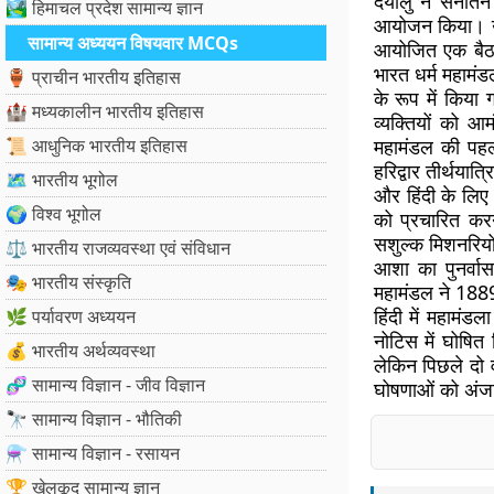
दयालु ने सनातन 
🏞️ हिमाचल प्रदेश सामान्य ज्ञान
आयोजन किया। उन्ह
सामान्य अध्ययन विषयवार MCQs
आयोजित एक बैठ
भारत धर्म महामं
🏺 प्राचीन भारतीय इतिहास
के रूप में किया
🏰 मध्यकालीन भारतीय इतिहास
व्यक्तियों को आम
📜 आधुनिक भारतीय इतिहास
महामंडल की पहली
हरिद्वार तीर्थयात
🗺️ भारतीय भूगोल
और हिंदी के लिए
🌍 विश्व भूगोल
को प्रचारित कर
सशुल्क मिशनरियो
⚖️ भारतीय राजव्यवस्था एवं संविधान
आशा का पुनर्वास
🎭 भारतीय संस्कृति
महामंडल ने 1889 
हिंदी में महामंड
🌿 पर्यावरण अध्ययन
नोटिस में घोषित
💰 भारतीय अर्थव्यवस्था
लेकिन पिछले दो व
🧬 सामान्य विज्ञान - जीव विज्ञान
घोषणाओं को अंज
🔭 सामान्य विज्ञान - भौतिकी
⚗️ सामान्य विज्ञान - रसायन
🏆 खेलकूद सामान्य ज्ञान