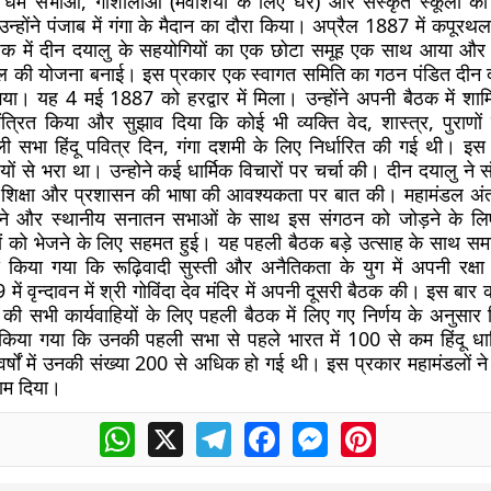
धर्म सभाओं, गोशालाओं (मवेशियों के लिए घर) और संस्कृत स्कूलों का
ोंने पंजाब में गंगा के मैदान का दौरा किया। अप्रैल 1887 में कपूरथल
क में दीन दयालु के सहयोगियों का एक छोटा समूह एक साथ आया औ
डल की योजना बनाई। इस प्रकार एक स्वागत समिति का गठन पंडित दीन दय
 गया। यह 4 मई 1887 को हरद्वार में मिला। उन्होंने अपनी बैठक में शाम
ंत्रित किया और सुझाव दिया कि कोई भी व्यक्ति वेद, शास्त्र, पुराणों
 सभा हिंदू पवित्र दिन, गंगा दशमी के लिए निर्धारित की गई थी। इ
्रियों से भरा था। उन्होने कई धार्मिक विचारों पर चर्चा की। दीन दयालु ने सं
 शिक्षा और प्रशासन की भाषा की आवश्यकता पर बात की। महामंडल अंततः
ने और स्थानीय सनातन सभाओं के साथ इस संगठन को जोड़ने के लिए 
ं को भेजने के लिए सहमत हुई। यह पहली बैठक बड़े उत्साह के साथ सम
 किया गया कि रूढ़िवादी सुस्ती और अनैतिकता के युग में अपनी रक्ष
में वृन्दावन में श्री गोविंदा देव मंदिर में अपनी दूसरी बैठक की। इस बार
ला की सभी कार्यवाहियों के लिए पहली बैठक में लिए गए निर्णय के अनुस
 किया गया कि उनकी पहली सभा से पहले भारत में 100 से कम हिंदू धार
र्षों में उनकी संख्या 200 से अधिक हो गई थी। इस प्रकार महामंडलों ने
ाम दिया।
WhatsApp
X
Telegram
Facebook
Messenger
Pinterest