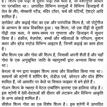
है। शिल्प एक पीढ़ी से दूसरी पीढ़ी तक चला है, जो वंशानुगत आधार
पर प्रचलित था। उत्पादित विभिन्न वस्तुओं में विभिन्न डिजाइनों में
तेल के लैंप, मोमबत्ती स्टैंड, मंदिर टॉवर, चर्च की घंटियाँ, ऐशट्रे आदि
शामिल हैं।
क्रोकेट और कढ़ाई गोवा का एक और पारंपरिक शिल्प है, जो पोर्टुगीज
के आगमन के साथ विकसित हुआ। यह शिल्प, जो एक पीढ़ी से दूसरी
पीढ़ी तक चला, ने समय-समय पर गुणवत्ता और डिजाइन में सुधार
किया है। हंकीज, मेज़पोश, बच्चों और महिलाओं के परिधान, कुशन
कवर और ब्रेड स्प्रेड विभिन्न आइटम हैं, जिनमें कढ़ाई का काम होता
है।
बाँस शिल्प एक और गोवा की शिल्प है, जिसकी अपनी शैली है और यहाँ
गोवा के एक अनुसूचित जाति के महापुरुषों द्वारा अभ्यास किया गया
था।
केरला से नन द्वारा फाइबर शिल्प लाया और विकसित किया गया था।
सामानों की श्रेणी में शॉपिंग बैग, लेडीज़ पर्स, कोस्टर और वॉल हैंगिंग
शामिल हैं, जो आमतौर पर केले या सिसल फाइबर से बने होते हैं।
गोअन शिल्प के नक्षत्र में मेटल एम्बॉसिंग क्राफ्ट एक हालिया जोड़ है।
इस श्रेणी में देवी-देवताओं की दीवार की लटकन और विभिन्न आकृति
के अन्य आंकड़े शामिल हैं।
सीशेल शिल्प गोवा का एक विशेष शिल्प है। इस श्रेणी में उत्पादित