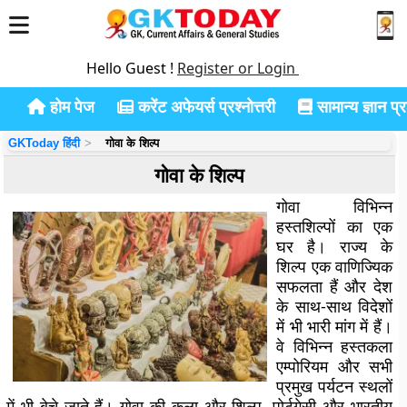
Hello Guest !
Register or Login
होम पेज
करेंट अफेयर्स प्रश्नोत्तरी
सामान्य ज्ञान प्रश
GKToday हिंदी
गोवा के शिल्प
गोवा के शिल्प
गोवा विभिन्न
हस्तशिल्पों का एक
घर है। राज्य के
शिल्प एक वाणिज्यिक
सफलता हैं और देश
के साथ-साथ विदेशों
में भी भारी मांग में हैं।
वे विभिन्न हस्तकला
एम्पोरियम और सभी
प्रमुख पर्यटन स्थलों
में भी बेचे जाते हैं। गोवा की कला और शिल्प, पोर्टुगेसी और भारतीय