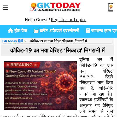
Hello Guest !
Register or Login
होम पेज
करेंट अफेयर्स प्रश्नोत्तरी
सामान्य ज्ञान प्रश
GKToday हिंदी
कोविड-19 का नया वेरिएंट ‘सिकाडा’ निगरानी में
कोविड-19 का नया वेरिएंट ‘सिकाडा’ निगरानी में
दुनिया भर में
कोविड-19 का एक
नया वेरिएंट
BA.3.2, जिसे
“सिकाडा” नाम दिया
गया है, धीरे-धीरे
सामने आ रहा है।
स्वास्थ्य एजेंसियों के
अनुसार यह वेरिएंट
लंबे समय से कम
स्तर पर फैल रहा था, लेकिन हाल ही में इसकी पहचान और मामलों में