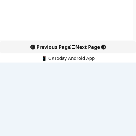
Previous Page
Next Page
📱 GKToday Android App
🔍
नवीनतम पोस्ट्स
जिनेवा में भारत की सांस्कृतिक कूटनीति का नया प्रतीक
तमिलनाडु में सरकारी आयोजनों की शुरुआत अब ‘तमिल ताई वाज़्थु’ से
दीपक धर को 2026 दिराक पदक, भारतीय विज्ञान की वैश्विक पहचान और
मजबूत हुई
ईरान की सुरक्षा नीति में रेज़ाई की वापसी से बढ़ा रणनीतिक संकेत