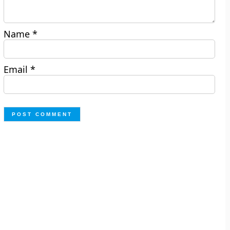
Name
*
Email
*