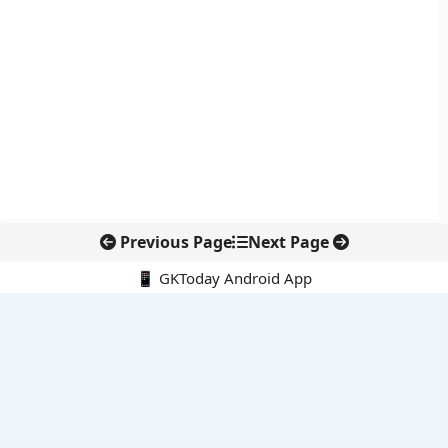
Previous Page
Next Page
📱 GKToday Android App
🔍
नवीनतम पोस्ट्स
कोलंबिया में नई राजनीतिक दिशा, अबेलार्दो दे ला एस्प्रिएला ने संभाली कमान
सीमावर्ती इलाकों में नवीकरणीय परियोजनाओं पर नई सुरक्षा सख्ती