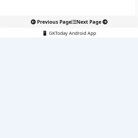
Previous Page
Next Page
📱 GKToday Android App
🔍
नवीनतम पोस्ट्स
असम में 7 लाख छात्रों के लिए नई छात्र-कल्याण योजनाओं की शुरुआत
ऑनलाइन अवैध सामग्री हटाने की समय-सीमा 3 घंटे हुई
तमिलनाडु की ‘वेत्री वानमगल’ योजना से महिला किसानों को ड्रोन तकनीक
का सहारा
लोकसभा से कर कानून संशोधन विधेयक पारित, डिजिटल भुगतान और
इलेक्ट्रॉनिक्स निवेश को राहत
आईआईटी बॉम्बे के प्रो. कार्तिकेयन लंका को NASI युवा वैज्ञानिक सम्मान