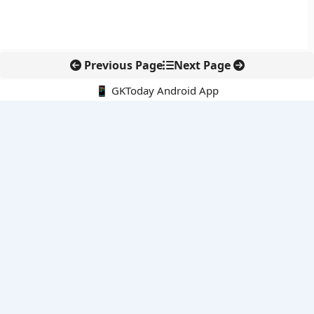
Previous Page
Next Page
📱 GKToday Android App
🔍
नवीनतम पोस्ट्स
स्कूल शिक्षा गुणवत्ता में पंजाब की छलांग, नीतिगत सुधारों का असर दिखा
रेल फ्रेट में बड़ा बदलाव: कंटेनर ट्रेन ऑपरेटरों के लिए एकल अखिल भारतीय
लाइसेंस
गगनयान ने मानव अंतरिक्ष उड़ान की तैयारी में अहम पड़ाव पार किया
वायनाड में लगेगा एक्स-बैंड डॉप्लर रडार, बारिश और भूस्खलन निगरानी होगी
मजबूत
कर्नाटक का एआई-आधारित डिजिटल फसल सर्वे कृषि डेटा में नई छलांग