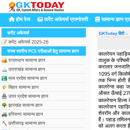
होम पेज
करेंट अफेयर्स प्रश्नोत्तरी
सामान्य ज्ञान प्रश
करेंट अफेयर्स
GKToday हिंदी
📝 करेंट अफेयर्स 2025-26
राज्य स्तरीय PCS परीक्षाओं हेतु सामान्य ज्ञान
कालरेयन पहाड़िया
तालुक के पश्चिम
🏜️ राजस्थान सामान्य ज्ञान
करालार जनजाति 
🏔️ उत्तराखंड सामान्य ज्ञान
1095 वर्ग किलोमी
🏞️ मध्य प्रदेश सामान्य ज्ञान
तक भिन्न होती है
कालरेन्स कहा जा
🌾 बिहार सामान्य ज्ञान
औसत ऊँचाई 2700
🏯 उत्तर प्रदेश सामान्य ज्ञान
कालरेयान हिल्स 
🌳 झारखंड सामान्य ज्ञान
कालरेयान पहाड़ि
शेवरॉय और कालरेय
🚜 हरियाणा सामान्य ज्ञान
हैं। पहाड़ तमिलना
⛏️ छत्तीसगढ़ सामान्य ज्ञान
को अलग करता ह