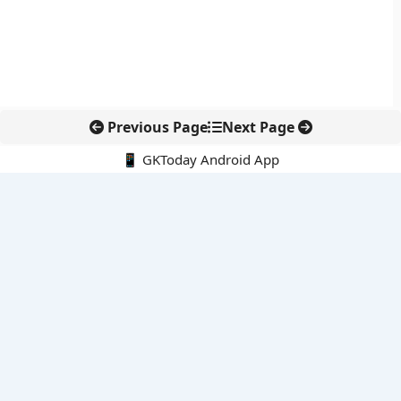
Previous Page
Next Page
📱 GKToday Android App
🔍
नवीनतम पोस्ट्स
कोलंबिया में नई राजनीतिक दिशा, अबेलार्दो दे ला एस्प्रिएला ने संभाली कमान
सीमावर्ती इलाकों में नवीकरणीय परियोजनाओं पर नई सुरक्षा सख्ती
आईआईटी दिल्ली में एआई-संचालित सुपरकंप्यूटिंग सुविधा से शोध को नई गति
बेंगलुरु HAL एयरपोर्ट पर हेलीकॉप्टर लैंडिंग में सैटेलाइट-आधारित नई छलांग
भारत के निजी अंतरिक्ष क्षेत्र में 800 kN इंजन से नई छलांग