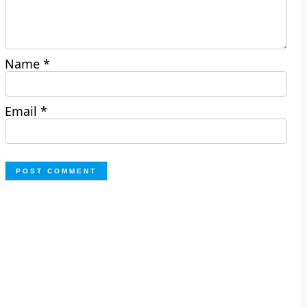
Name
*
Email
*