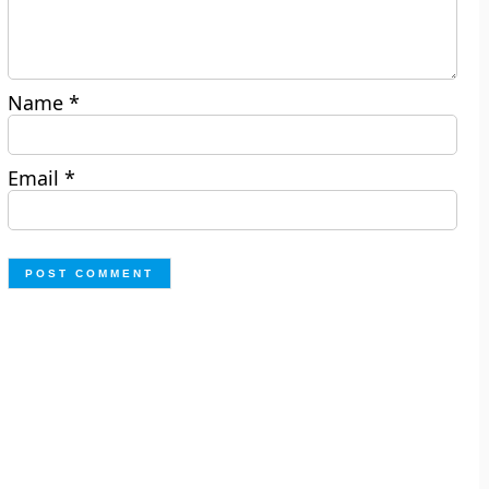
Name
*
Email
*