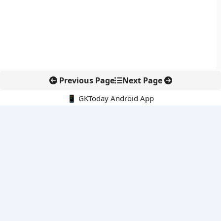
Previous Page
Next Page
📱 GKToday Android App
🔍
नवीनतम पोस्ट्स
तुम्मिडिहट्टी बैराज पर तेलंगाना की नई पहल, सिंचाई विवाद फिर चर्चा में
केंद्र में शीर्ष नौकरशाही नेतृत्व को एक साल का विस्तार
नाउरू का ‘गोल्डन पासपोर्ट’ मॉडल जलवायु संकट से निपटने की नई कोशिश
तमिलनाडु के बजट में स्कूल शिक्षा को मिला बड़ा फोकस
डार्विन की पुरानी परिकल्पना सही निकली, सैक्सीफ्रागा में मिला मांसाहारी