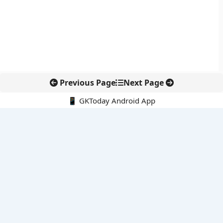
Previous Page
Next Page
📱 GKToday Android App
🔍
नवीनतम पोस्ट्स
मेट्रो वैंकूवर में जंगल की आग से निकासी अलर्ट, आवासीय इलाकों पर असर
लद्दाख में हाई-एल्टीट्यूड वाइल्डलाइफ सफारी से इको-टूरिज्म को नई पहचान
जयपुर बैठक में BRICS की औद्योगिक सहयोग पर नई सहमति
OpenAI का नया एआई डिवाइस स्मार्ट स्पीकर से आगे की तैयारी
हैदराबाद में माइक्रोसॉफ्ट की नई क्लाउड रीजन से भारत की डिजिटल क्षमता