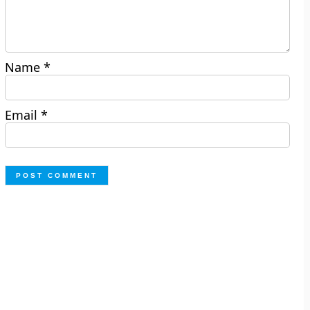
Name
*
Email
*