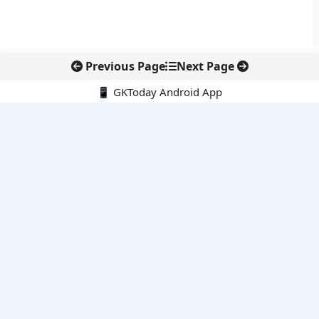
Previous Page
Next Page
📱 GKToday Android App
🔍
नवीनतम पोस्ट्स
Meta पर 567 मिलियन डॉलर का जुर्माना, बच्चों की ऑनलाइन सुरक्षा पर
सख्ती
कचरे से ऊर्जा और असम में नया हाईवे, कैबिनेट की बड़ी मंजूरी
114 राफेल प्रस्ताव से वायुसेना की ताकत बढ़ाने की तैयारी
कोयला से आगे बढ़ी कोल इंडिया, लौह अयस्क खनन में पहली बड़ी एंट्री
राष्ट्रीय हथकरघा दिवस 2026: बुनकरों की परंपरा और स्वदेशी विरासत का
सम्मान