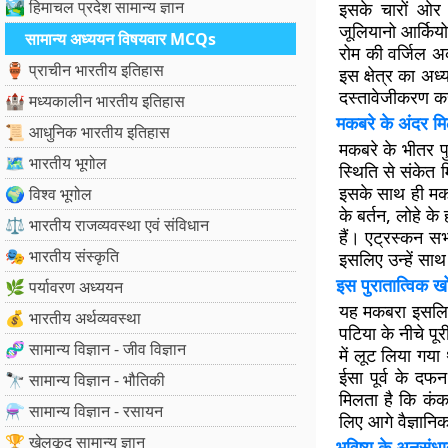
🏞️ हिमाचल प्रदेश सामान्य ज्ञान
इसके चारों ओर 
जूलियानो आर्कियो
सामान्य अध्ययन विषयवार MCQs
रोम की वर्जिल अ
🏺 प्राचीन भारतीय इतिहास
इस क्षेत्र का अध
दस्तावेजीकरण कर
🏰 मध्यकालीन भारतीय इतिहास
मकबरे के अंदर मिल
📜 आधुनिक भारतीय इतिहास
मकबरे के भीतर पु
🗺️ भारतीय भूगोल
स्थिति से संकेत 
इसके साथ ही मकबर
🌍 विश्व भूगोल
के बर्तन, लोहे क
⚖️ भारतीय राजव्यवस्था एवं संविधान
हैं। एट्रस्कन सभ
🎭 भारतीय संस्कृति
इसलिए उन्हें साथ
इस पुरातात्विक ख
🌿 पर्यावरण अध्ययन
यह मकबरा इसलिए 
💰 भारतीय अर्थव्यवस्था
पटिया के नीचे प
🧬 सामान्य विज्ञान - जीव विज्ञान
में लूट लिया गया
ईसा पूर्व के दफ
🔭 सामान्य विज्ञान - भौतिकी
मिलता है कि कंका
⚗️ सामान्य विज्ञान - रसायन
लिए आगे वैज्ञानि
🏆 खेलकूद सामान्य ज्ञान
भविष्य के अनुसंधा