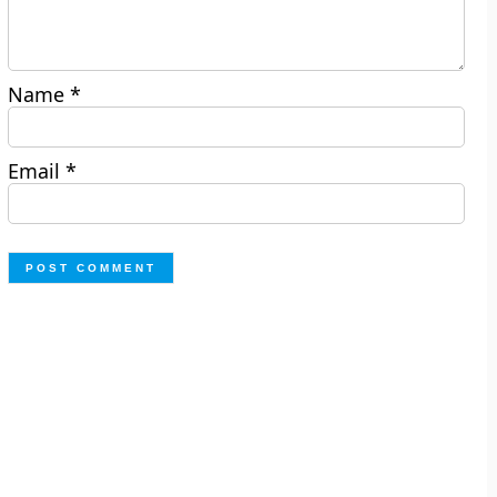
Name
*
Email
*