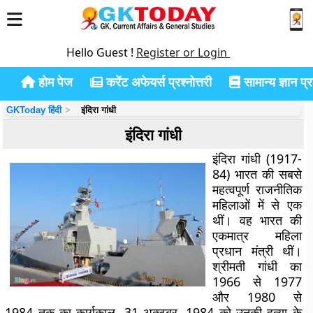
Hello Guest !
Register or Login
होम पेज
करेंट अफेयर्स प्रश्नोत्तरी
सामान्य ज्ञान प्रश
GKToday हिंदी
इंदिरा गांधी
इंदिरा गांधी
इंदिरा गांधी (1917-
84) भारत की सबसे
महत्वपूर्ण राजनीतिक
महिलाओं में से एक
थीं। वह भारत की
एकमात्र महिला
प्रधान मंत्री थीं।
श्रीमती गांधी का
1966 से 1977
और 1980 से
1984 तक का कार्यकाल, 31 अक्टूबर, 1984 को उनकी हत्या के