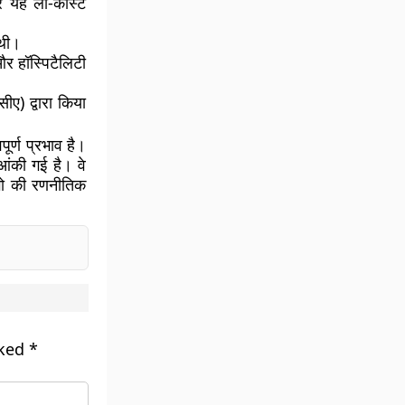
और यह लो-कॉस्ट
 थी।
और हॉस्पिटैलिटी
ए) द्वारा किया
पूर्ण प्रभाव है।
ंकी गई है। वे
डिगो की रणनीतिक
rked
*