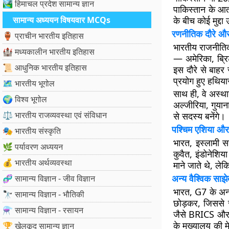
🏞️ हिमाचल प्रदेश सामान्य ज्ञान
पाकिस्तान के आत
सामान्य अध्ययन विषयवार MCQs
के बीच कोई मुद्दा
रणनीतिक दौरे और
🏺 प्राचीन भारतीय इतिहास
भारतीय राजनीतिक 
🏰 मध्यकालीन भारतीय इतिहास
— अमेरिका, ब्रि
📜 आधुनिक भारतीय इतिहास
इस दौरे से बाहर
प्रयोग हुए हथिया
🗺️ भारतीय भूगोल
साथ ही, वे अस्थाय
🌍 विश्व भूगोल
अल्जीरिया, गुया
⚖️ भारतीय राजव्यवस्था एवं संविधान
से सदस्य बनेंगे।
पश्चिम एशिया और द
🎭 भारतीय संस्कृति
भारत, इस्लामी 
🌿 पर्यावरण अध्ययन
कुवैत, इंडोनेशि
💰 भारतीय अर्थव्यवस्था
माने जाते थे, ल
अन्य वैश्विक साझेद
🧬 सामान्य विज्ञान - जीव विज्ञान
भारत, G7 के अन्
🔭 सामान्य विज्ञान - भौतिकी
छोड़कर, जिससे सं
⚗️ सामान्य विज्ञान - रसायन
जैसे BRICS और 
के मुख्यालय की मे
🏆 खेलकूद सामान्य ज्ञान