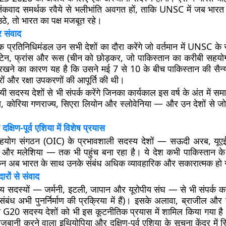
ंकवाद समर्थक रवैये से भलीभांति अवगत हों, ताकि UNSC में जब भार
 उठे, तो भारत का पक्ष मजबूत रहे।
 संवाद
प्रतिनिधिमंडल उन सभी देशों का दौरा करेंगे जो वर्तमान में UNSC के स
टेन, फ्रांस और रूस (चीन को छोड़कर, जो पाकिस्तान का करीबी सहयो
 रखने का कारण यह है कि उसने मई 7 से 10 के बीच पाकिस्तान की सैन्य प
रों और रक्षा उपकरणों की आपूर्ति की थी।
ी सदस्य देशों से भी संपर्क करेंगे जिनका कार्यकाल इस वर्ष के अंत में सम
ना, कोरिया गणराज्य, सिएरा लियोन और स्लोवेनिया — और उन देशों से
क्षिण-पूर्व एशिया में विशेष प्रयास
सहयोग संगठन (OIC) के प्रभावशाली सदस्य देशों — सऊदी अरब, यूएई
या और मलेशिया — तक भी पहुंच बना रहा है। ये देश कभी पाकिस्तान क
ेकिन अब भारत के साथ उनके संबंध अधिक व्यावहारिक और सकारात्मक हो ग
ारों से संवाद
य सदस्यों — जर्मनी, इटली, जापान और यूरोपीय संघ — से भी संपर्क क
बंध अभी पुनर्निर्माण की प्रक्रिया में हैं)। इसके अलावा, ब्राजील और
G20 सदस्य देशों को भी इस कूटनीतिक प्रयास में शामिल किया गया है
जबानी करने वाला इथियोपिया और दक्षिण-पूर्व एशिया के सूचना केंद्र में स्