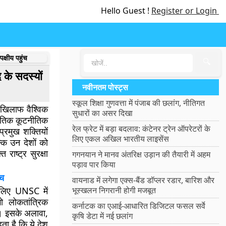
Hello Guest !
Register or Login
क्षीय पहुंच
🔍
 के सदस्यों
नवीनतम पोस्ट्स
स्कूल शिक्षा गुणवत्ता में पंजाब की छलांग, नीतिगत
 खिलाफ वैश्विक
सुधारों का असर दिखा
ीतिक कूटनीतिक
रेल फ्रेट में बड़ा बदलाव: कंटेनर ट्रेन ऑपरेटरों के
्रमुख शक्तियों
लिए एकल अखिल भारतीय लाइसेंस
कि उन देशों को
 राष्ट्र सुरक्षा
गगनयान ने मानव अंतरिक्ष उड़ान की तैयारी में अहम
पड़ाव पार किया
ंच
वायनाड में लगेगा एक्स-बैंड डॉप्लर रडार, बारिश और
लिए UNSC में
भूस्खलन निगरानी होगी मजबूत
ो लोकतांत्रिक
कर्नाटक का एआई-आधारित डिजिटल फसल सर्वे
ं। इसके अलावा,
कृषि डेटा में नई छलांग
ा है कि ये देश