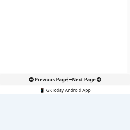
Previous Page
Next Page
📱 GKToday Android App
🔍
नवीनतम पोस्ट्स
SC-ST आरक्षण में क्रीमी लेयर बहस फिर सुर्खियों में