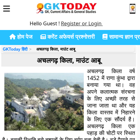
Hello Guest !
Register or Login
होम पेज
करेंट अफेयर्स प्रश्नोत्तरी
सामान्य ज्ञान प्रश
GKToday हिंदी
अचलगढ़ किला, माउंट आबू
अचलगढ़ किला, माउंट आबू
अचलगढ़ किला वर्ष
1452 में राणा कुंभा द्वारा
बनाया गया था। वह
अपने कलात्मक संरचना
के लिए अच्छी तरह से
जाना जाता था और यह
किला वास्तव में निहारने
के लिए एक सौंदर्य है।
अचलगढ़ किला एक
पहाड़ की चोटी पर स्थित
है। इसकी स्थिति इसे दुश्मनों के लिए दुर्गम बना देती है। बड़े पैमाने पर