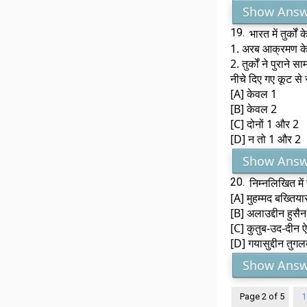
Show Answ
19.
भारत में तुर्को
1. अरब आक्रमण के ल
2. तुर्कों ने पुराने 
नीचे दिए गए कूट से
[A] केवल 1
[B] केवल 2
[C] दोनों 1 और 2
[D] न तो 1 और 2
Show Answ
20.
निम्नलिखित में
[A] मुहम्मद बख्तिय
[B] अलाउद्दीन हुसैन
[C] कुतुब-उद-दीन 
[D] गयासुद्दीन तुग
Show Answ
Page 2 of 5
1