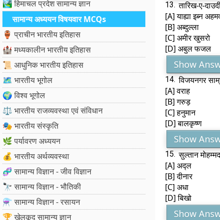
🏞️ हिमाचल प्रदेश सामान्य ज्ञान
13.
तारिख-ए-दाउदी
[A] याह्या इब्न अहम
सामान्य अध्ययन विषयवार MCQs
[B] अब्दुल्ला
🏺 प्राचीन भारतीय इतिहास
[C] अमीर खुसरो
[D] अबुल फजल
🏰 मध्यकालीन भारतीय इतिहास
Show Answ
📜 आधुनिक भारतीय इतिहास
🗺️ भारतीय भूगोल
14.
विजयनगर साम्र
[A] वराह
🌍 विश्व भूगोल
[B] गरुड़
⚖️ भारतीय राजव्यवस्था एवं संविधान
[C] हनुमान
[D] बालकृष्ण
🎭 भारतीय संस्कृति
Show Answ
🌿 पर्यावरण अध्ययन
15.
सुल्तान मोहम्
💰 भारतीय अर्थव्यवस्था
[A] अद्ल
🧬 सामान्य विज्ञान - जीव विज्ञान
[B] दीनार
🔭 सामान्य विज्ञान - भौतिकी
[C] अधा
[D] बिखो
⚗️ सामान्य विज्ञान - रसायन
Show Answ
🏆 खेलकूद सामान्य ज्ञान