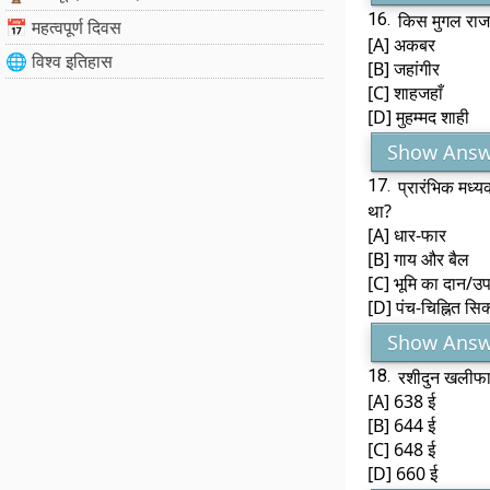
16.
किस मुगल राजा 
📅 महत्वपूर्ण दिवस
[A] अकबर
🌐 विश्व इतिहास
[B] जहांगीर
[C] शाहजहाँ
[D] मुहम्मद शाही
Show Answ
17.
प्रारंभिक मध्य
था?
[A] धार-फार
[B] गाय और बैल
[C] भूमि का दान/उ
[D] पंच-चिह्नित सिक
Show Answ
18.
रशीदुन खलीफा 
[A] 638 ई
[B] 644 ई
[C] 648 ई
[D] 660 ई