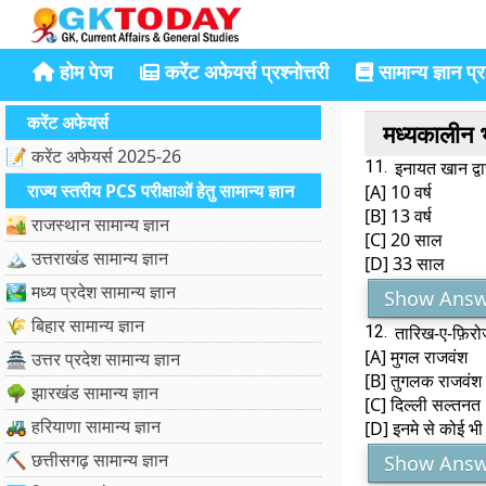
होम पेज
करेंट अफेयर्स प्रश्नोत्तरी
सामान्य ज्ञान प्रश
करेंट अफेयर्स
मध्यकालीन भा
📝 करेंट अफेयर्स 2025-26
11.
इनायत खान द्व
राज्य स्तरीय PCS परीक्षाओं हेतु सामान्य ज्ञान
[A] 10 वर्ष
[B] 13 वर्ष
🏜️ राजस्थान सामान्य ज्ञान
[C] 20 साल
🏔️ उत्तराखंड सामान्य ज्ञान
[D] 33 साल
🏞️ मध्य प्रदेश सामान्य ज्ञान
Show Answ
🌾 बिहार सामान्य ज्ञान
12.
तारिख-ए-फ़िरोज
[A] मुगल राजवंश
🏯 उत्तर प्रदेश सामान्य ज्ञान
[B] तुगलक राजवंश
🌳 झारखंड सामान्य ज्ञान
[C] दिल्ली सल्तनत
🚜 हरियाणा सामान्य ज्ञान
[D] इनमे से कोई भी 
⛏️ छत्तीसगढ़ सामान्य ज्ञान
Show Answ