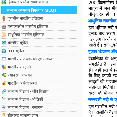
🏞️ हिमाचल प्रदेश सामान्य ज्ञान
200 किलोमीटर है।
मात्रा में जल मौ
सामान्य अध्ययन विषयवार MCQs
मौजूद रहा होगा।
🏺 प्राचीन भारतीय इतिहास
आधुनिक तकनीक स
🏰 मध्यकालीन भारतीय इतिहास
इस भूमिगत नदी च
इसके बाद सराय अ
📜 आधुनिक भारतीय इतिहास
ड्रिलिंग के दौरान
🗺️ भारतीय भूगोल
खाते हैं। इन भूगर
🌍 विश्व भूगोल
भूजल भंडारण और 
वैज्ञानिकों के 
⚖️ भारतीय राजव्यवस्था एवं संविधान
संग्रहित है। इ
🎭 भारतीय संस्कृति
है। वहीं इस चैन
🌿 पर्यावरण अध्ययन
के लिए काफी उपय
साइटों की पहचान
💰 भारतीय अर्थव्यवस्था
सहायता मिलेगी।
🧬 सामान्य विज्ञान - जीव विज्ञान
करने की योजना 
🔭 सामान्य विज्ञान - भौतिकी
सरस्वती नदी से जुड
इस प्राचीन नदी चै
⚗️ सामान्य विज्ञान - रसायन
है। हालांकि वैज्ञ
🏆 खेलकूद सामान्य ज्ञान